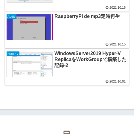
2021.10.18
RaspberryPi de mp3定時再生
Audio
2021.10.15
WindowsServer2019 Hyper-V
Hyper-V
ReplicaをWorkGroupで構築した
記録-2
2021.10.01