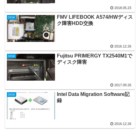
2018.05.23
FMV LIFEBOOK A574/HWディス
DISK
ク障害HDD交換
2016.12.26
Fujitsu PRIMERGY TX2540M1で
DISK
ディスク障害
2017.09.26
Intel Data Migration Software記
DISK
録
2016.12.26