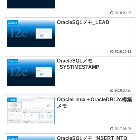
2019.02.26
OracleSQLメモ_LEAD
Oracle
2018.10.11
OracleSQLメモ
Oracle
_SYSTIMESTAMP
2018.03.28
OracleLinux＋OracleDB12c構築
Linux
メモ
2017.08.25
OracleSQLメモ_INSERT INTO
Oracle