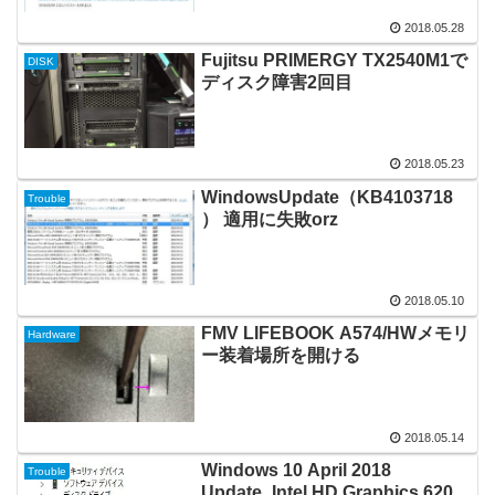
2018.05.28
Fujitsu PRIMERGY TX2540M1で
DISK
ディスク障害2回目
2018.05.23
WindowsUpdate（KB4103718
Trouble
） 適用に失敗orz
2018.05.10
FMV LIFEBOOK A574/HWメモリ
Hardware
ー装着場所を開ける
2018.05.14
Windows 10 April 2018
Trouble
Update_Intel HD Graphics 620