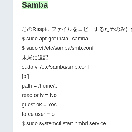
Samba
このRaspiにファイルをコピーするためのみに
$ sudo apt-get install samba
$ sudo vi /etc/samba/smb.conf
末尾に追記
sudo vi /etc/samba/smb.conf
[pi]
path = /home/pi
read only = No
guest ok = Yes
force user = pi
$ sudo systemctl start nmbd.service