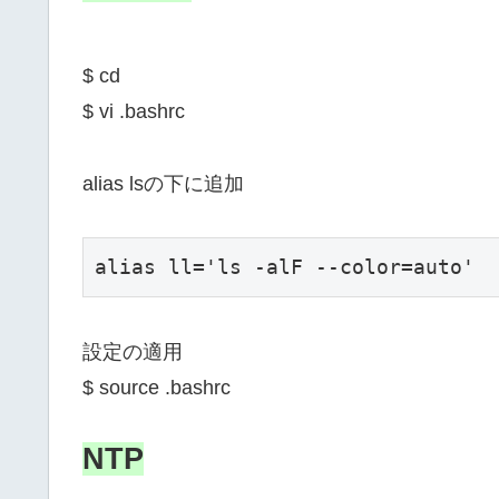
$ cd
$ vi .bashrc
alias lsの下に追加
alias ll='ls -alF --color=auto'
設定の適用
$ source .bashrc
NTP