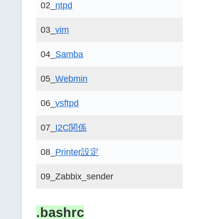
02_
ntpd
03_
vim
04_
Samba
05_
Webmin
06_
vsftpd
07_
I2C関係
08_
Printer設定
09_Zabbix_sender
.bashrc