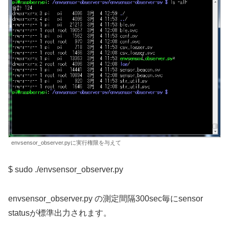
envsensor_observer.pyに実行権限を与えて
$ sudo ./envsensor_observer.py
envsensor_observer.py の測定間隔300sec毎にsensor
statusが標準出力されます。