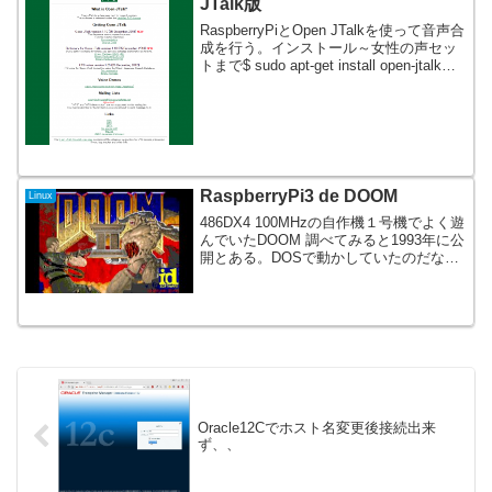
JTalk版
RaspberryPiとOpen JTalkを使って音声合
成を行う。インストール～女性の声セッ
トまで$ sudo apt-get install open-jtalk
open-jtalk-mecab-naist-jdic hts-voic...
RaspberryPi3 de DOOM
Linux
486DX4 100MHzの自作機１号機でよく遊
んでいたDOOM 調べてみると1993年に公
開とある。DOSで動かしていたのだな
ぁ。Windows95もこの後だ。。 懐かし
い！ 当時のCDがあれば全ステージが遊
べたのかも、、秋葉原のOVER...
Oracle12Cでホスト名変更後接続出来
ず、、