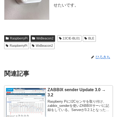
せたいです。
RaspberryPi
WxBeacon2
2JCIE-BL01
BLE
RaspberryPi
WxBeacon2
ひろきち
関連記事
ZABBIX sender Update 3.0 →
Linux
3.2
Raspberry PiにI2Cセンサを取り付け、
zabbix_senderを使いZABBIXサーバに記
録をしている。Serverが3.2.1となったの
でsenderも同じVersionにする。といって