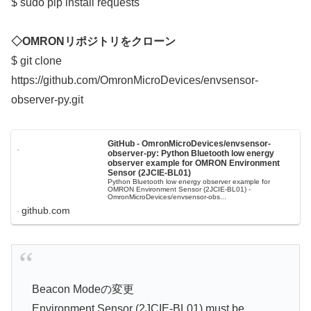
$ sudo pip install requests
◇OMRONリポジトリをクローン
$ git clone
https://github.com/OmronMicroDevices/envsensor-
observer-py.git
GitHub - OmronMicroDevices/envsensor-
observer-py: Python Bluetooth low energy
observer example for OMRON Environment
Sensor (2JCIE-BL01)
Python Bluetooth low energy observer example for
OMRON Environment Sensor (2JCIE-BL01) -
OmronMicroDevices/envsensor-obs...
github.com
Beacon Modeの変更
Environment Sensor (2JCIE-BL01) must be