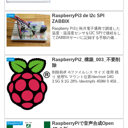
もソースからzabbix_sender...
RaspberryPi3 de I2c SPI
Linux
ZABBIX
Raspberry Pi3と秋月電子通商で調達した
温度・温湿度センサをI2C SPIで接続をし
てZABBIXサーバに記録する手順の備忘
録。BME280で温湿度/気圧まで取得し完
結をはかろうとしたけど値が暴れて断
念。なにか構成に問題があるのか...
RaspberryPi2_構築_003_不要削
Linux
除
削除前df -hファイルシス サイズ 使用 残
り 使用% マウント位置/dev/root 14G
3.5G 9.1G 28% /devtmpfs 459M 0 459M
0% /devtmpfs 463M 0 463M 0%
/dev/sh...
RaspberryPiで音声合成Open
RaspberryPi