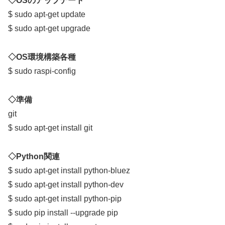
◇OSのアップデート
$ sudo apt-get update
$ sudo apt-get upgrade
◇OS環境構築各種
$ sudo raspi-config
◇準備
git
$ sudo apt-get install git
◇Python関連
$ sudo apt-get install python-bluez
$ sudo apt-get install python-dev
$ sudo apt-get install python-pip
$ sudo pip install --upgrade pip