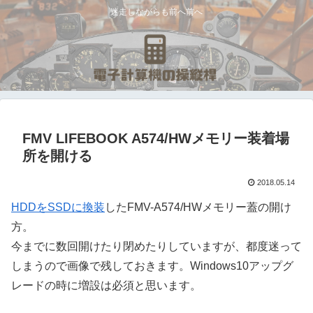
迷走しながらも前へ前へ
FMV LIFEBOOK A574/HWメモリー装着場
所を開ける
2018.05.14
HDDをSSDに換装
したFMV-A574/HWメモリー蓋の開け
方。
今までに数回開けたり閉めたりしていますが、都度迷って
しまうので画像で残しておきます。Windows10アップグ
レードの時に増設は必須と思います。