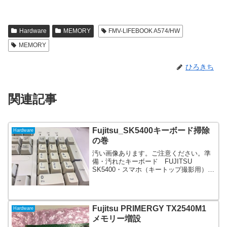
Hardware
MEMORY
FMV-LIFEBOOK A574/HW
MEMORY
ひろきち
関連記事
Fujitsu_SK5400キーボード掃除
Hardware
の巻
汚い画像あります。ご注意ください。準
備・汚れたキーボード FUJITSU
SK5400・スマホ（キートップ撮影用）・
キートップ プーラー・プラスドライバ
ー・掃除機・小さめのバケツ・マジック
リン・タオル・扇風機・時間と根気富士
通PCに付属して...
Fujitsu PRIMERGY TX2540M1
Hardware
メモリー増設