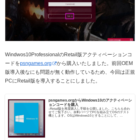
Windwos10ProfessionalのRetail版アクティベーションコ
ードを
psngames.org
から購入いたしました。前回OEM
版導入後なにも問題が無く動作しているため、今回は正規
PCにRetail版を導入することにしました。
psngames.orgからWindows10のアクティベーシ
ョンコードを購入
↓Retail版を再度購入し手順を公開しました。こちらも合わ
せてご覧下さい。余剰パーツでPCを組み立てOSのテスト
機とします。OSはWindows10とすることにして、
Windwos10Proのアクティベーションコードを
psngames.o...