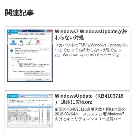
関連記事
Windows7 WindowsUpdateが終
Trouble
わらない対処
リカバリ中のFMVでWindows Updateがい
つまでたっても終わらない状態であっ
た。Windows Updateのメッセージは『更
新をプログラムを確認しています』とあ
り数時間経過していた。おかしいと思い
調べたところInternetEx...
WindowsUpdate（KB4103718
Trouble
） 適用に失敗orz
前回のKB4093118適用失敗と同様今回の
2018-05x64ベースシステム用Windows7
向けセキュリティマンスリー品質ロール
アップ（KB4103718）が失敗する。4月5
月とも失敗である。とても気持ちが悪い
です。4月も解決しないまま...