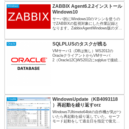
ZABBIX Agent6.2.2インストール
Windows
Windows10
サーバ的にWindows10のマシンを使うの
でZABBIXの監視対象にした作業記録と
なります。ZabbixAgentWindows版のダウ
ンロードMSIインストーラー版とZIP版あ
りマニュアル記載のあるZIPをダウンロー
ド必要ファイルの設置...
SQLPLUSのタスクが残る
Oracle
VMサーバ1（DBは無し）WS2012の
OracleクライアントからVMサーバ
2（Oracle12C)WS2012にsqlplusで接続し
ようとしたときにプロセスが残っている
ので接続出来ない！と怒られてしまいVM
サーバ1のクライアントからS...
WindowsUpdate（KB4093118
Trouble
）再起動を繰り返すorz
Windows7Ultimete64bitの自作機が気がつ
いたら再起動を繰り返していた。セーフ
モード起動をして過去日を指定で復元を
行い先ずデスクトップを拝んでから