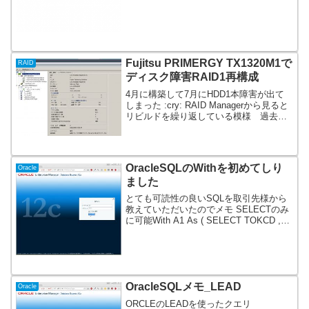
サーバ1のクライアントからS...
Fujitsu PRIMERGY TX1320M1で
RAID
ディスク障害RAID1再構成
4月に構築して7月にHDD1本障害が出て
しまった :cry: RAID Managerから見ると
リビルドを繰り返している模様 過去HP
のサーバでRAIDコントローラ障害でデー
タを失った事象あり。今回HDD交換で直
れば吉。データセンター用３年...
OracleSQLのWithを初めてしり
Oracle
ました
とても可読性の良いSQLを取引先様から
教えていただいたのでメモ SELECTのみ
に可能With A1 As ( SELECT TOKCD ,
BUSCD FROM ORCL.BUSYOPF
WHERE 1=1 ) , A2 As ( --複...
OracleSQLメモ_LEAD
Oracle
ORCLEのLEADを使ったクエリ