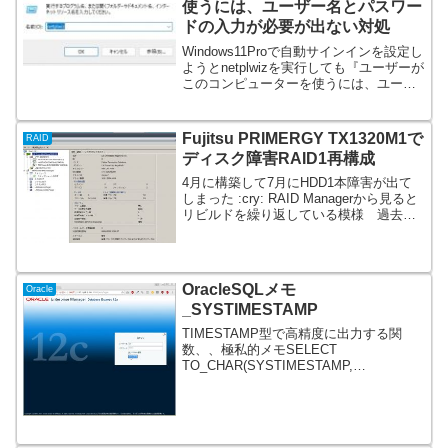
使うには、ユーザー名とパスワー
ドの入力が必要が出ない対処
Windows11Proで自動サインインを設定し
ようとnetplwizを実行しても『ユーザーが
このコンピューターを使うには、ユーザ
ー名とパスワードの入力が必要』が表示
されない対処ネット検索でレジストリ編
集で対処とありましたのでそちらになら
Fujitsu PRIMERGY TX1320M1で
RAID
っ...
ディスク障害RAID1再構成
4月に構築して7月にHDD1本障害が出て
しまった :cry: RAID Managerから見ると
リビルドを繰り返している模様 過去HP
のサーバでRAIDコントローラ障害でデー
タを失った事象あり。今回HDD交換で直
れば吉。データセンター用３年...
OracleSQLメモ
Oracle
_SYSTIMESTAMP
TIMESTAMP型で高精度に出力する関
数、、極私的メモSELECT
TO_CHAR(SYSTIMESTAMP,
'YYYY/MM/DD HH24:MI:SS.FF6')
DATETIME FROM
DUALDATETIME2018/03/...