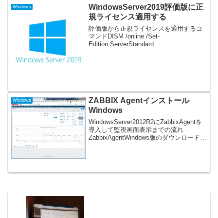
WindowsServer2019評価版に正
Windows
規ライセンス適用する
評価版から正規ライセンスを適用するコ
マンドDISM /online /Set-
Edition:ServerStandard
/ProductKey:XXXXX-XXXXX-XXXXX-
XXXXX-XXXXX /AcceptEulaslmgr...
ZABBIX Agentインストール
Windows
Windows
WindowsServer2012R2にZabbixAgentを
導入して監視画面表示までの流れ
ZabbixAgentWindows版のダウンロード書
類のアイコンはインストール手順にリン
クしています。スクロールした下部に
Windowsの記載が...