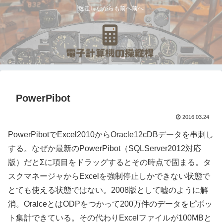
迷走しながらも前へ前へ
PowerPibot
2016.03.24
PowerPibotでExcel2010からOracle12cDBデータを串刺し
する。なぜか最新のPowerPibot（SQLServer2012対応
版）だとΣに項目をドラッグするとその時点で固まる。タ
スクマネージャからExcelを強制停止しかできない状態で
とても使える状態ではない。2008版として嘘のように解
消。OralceとはODPをつかって200万件のデータをピボッ
ト集計できている。その代わりExcelファイルが100MBと