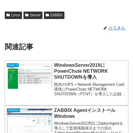
Linux
Server
ZABBIX
ひろきち
関連記事
WindowsServer2019に
Hyper-V
PowerChute NETWORK
SHUTDOWNを導入
既存のUPS＋Network Management Card
環境にPowerChute NETWORK
SHUTDOWN（PCNT）を導入した記録
（画像主体）DVDが無いマシンなので任
意の場所にフォルダを作りDVDの内容を
コピペHyper-...
ZABBIX Agentインストール
Windows
Windows
WindowsServer2012R2にZabbixAgentを
導入して監視画面表示までの流れ
ZabbixAgentWindows版のダウンロード書