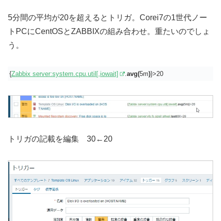
5分間の平均が20を超えるとトリガ。Corei7の1世代ノー
トPCにCentOSとZABBIXの組み合わせ。重たいのでしょ
う。
{
Zabbix server:system.cpu.util[,iowait]
.
avg(
5m
)
}>20
トリガの記載を編集 30←20