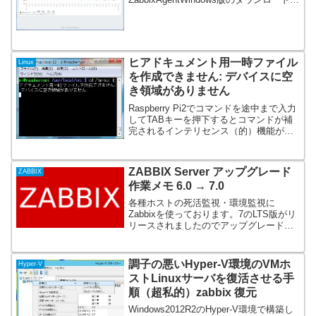
類のアイコンはインストール手順にリン
クしています。スクロールした下部に
Windowsの記載が...
ヒアドキュメント用一時ファイル
Linux
を作成できません: デバイスに空
き領域がありません
Raspberry Pi2でコマンドを途中まで入力
してTABキーを押下するとコマンドが補
完されるインテリセンス（的）機能が働
かず。ヒアドキュメント用一時ファイル
を作成できません: デバイスに空き領域が
ありません# df -hファイルシス サ...
ZABBIX Server アップグレード
ZABBIX
作業メモ 6.0 → 7.0
各種ホストの死活監視・環境監視に
Zabbixを使っております。7のLTS版がリ
リースされましたのでアップグレードし
た作業メモとなります。アップグレード
手順をよく理解してから作業するのが良
いです。私は手順を勝手に読み飛ばして
調子の悪いHyper-V環境のVMホ
Hyper-V
しまいものすごく遠...
ストLinuxサーバを復活させる手
順（超私的）zabbix 復元
Windows2012R2のHyper-V環境で構築し