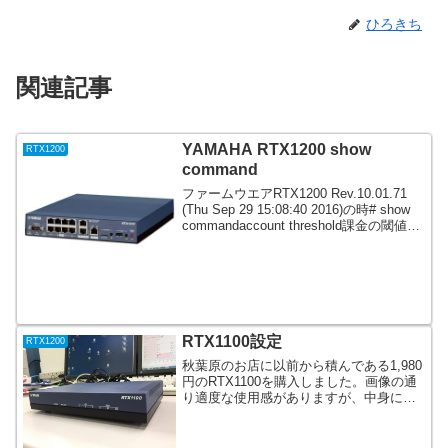
ひろきち
関連記事
YAMAHA RTX1200 show
RTX1200
command
ファームウエアRTX1200 Rev.10.01.71
(Thu Sep 29 15:08:40 2016)の時# show
commandaccount threshold課金の閾値を
設定しますaccount threshold pp課金...
RTX1100設定
RTX1200
秋葉原のお店に以前から積んである1,980
円のRTX1100を購入しました。画像の通
り適度な使用感がありますが、中身には
問題ありません（と思う）。RTX1200を
標準で使っていますが、コマンド体系も
同じなので同一設定してコールドスタン