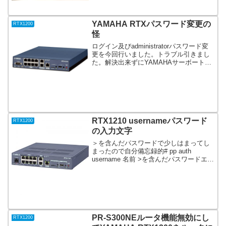
バイ機...
YAMAHA RTXパスワード変更の
RTX1200
怪
ログイン及びadministratorパスワード変
更を今回行いました。トラブル引きまし
た。解決出来ずにYAMAHAサーボート様
に調査をお願いしている最中です。
YAMAHA様でも再現をしているのでファ
ームウエアのバグと思われます。 ”＃”を
付...
RTX1210 usernameパスワード
RTX1200
の入力文字
＞を含んだパスワードで少しはまってし
まったので自分備忘録的# pp auth
username 名前 >を含んだパスワードエラ
ー: パラメータのキーワードが認識できま
せん対処としてはダブルコーテーショ
ン”でパスワードを包む# pp auth...
PR-S300NEルータ機能無効にし
RTX1200