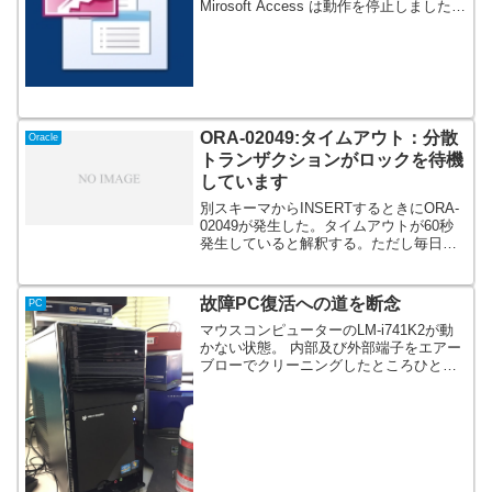
Mirosoft Access は動作を停止しました問
題が発生したため、プログラムが正しく
動作しなくなりました。プログラムは閉
じられ、解決策がある場合はWindo...
ORA-02049:タイムアウト：分散
Oracle
トランザクションがロックを待機
しています
別スキーマからINSERTするときにORA-
02049が発生した。タイムアウトが60秒
発生していると解釈する。ただし毎日の
バッチ処理なのでなぜこのタイミングで
発せしたのかが不明。運用有線でOSから
再起動したところ復帰。毎日の受注デー
故障PC復活への道を断念
PC
タをバッ...
マウスコンピューターのLM-i741K2が動
かない状態。 内部及び外部端子をエアー
ブローでクリーニングしたところひとま
ず何事も無かったかのごとく起動。ホコ
リによるレアショートだったのかも、、
一般家庭で使われていたので油成分を含
んだホコリで...