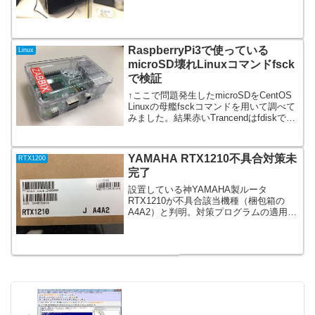
RaspberryPi3で使っている
Linux
microSD壊れLinuxコマンドfsck
で検証
↑ここで問題発生したmicroSDをCentOS
Linuxの母艦fsckコマンドを用いて調べて
みました。結果赤いTrancendはfdiskで認
識すらできない状態。白いSanDisk Ultra
はvfat,ext4ともエラーを抱えておりe...
YAMAHA RTX1210不具合対策未
RTX1200
完了
設置している神YAMAHA製ルータ
RTX1210が不具合該当機種（梱包箱の
A4A2）と判明。対策プログラムの適用と
『再起動』が必要であることが、ここに
掲載されている。不具合対策はルータを
目の前にして対策実行が吉。予備のルー
タに現行のCONF...