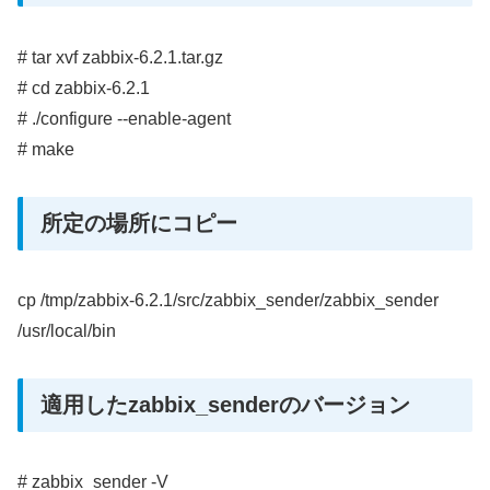
# tar xvf zabbix-6.2.1.tar.gz
# cd zabbix-6.2.1
# ./configure --enable-agent
# make
所定の場所にコピー
cp /tmp/zabbix-6.2.1/src/zabbix_sender/zabbix_sender
/usr/local/bin
適用したzabbix_senderのバージョン
# zabbix_sender -V