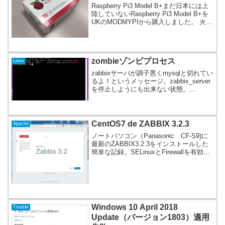
Raspberry Pi3 Model B+まだ日本には上
陸していないRaspberry Pi3 Model B+を
UKのMODMYPIから購入しました。 火入
れは後にして外観画像を並べてみます。
開梱～2個購入しました。茶色い小さい段
ボール...
zombieゾンビプロセス
Linux
zabbixサーバが調子悪くmysqlと切れてい
るよ！というメッセージ。zabbix_server
を停止しようにも出来ない状態。
orzsystemctl stop zabbix-serverいつまで
もstop出来ない。topコマンドで見てみ...
CentOS7 de ZABBIX 3.2.3
Apache
ノートパソコン（Panasonic CF-S9)に
最新のZABBIX3.2.3をインストールした
簡単な記録。SELinuxとFirewallを有効と
したときの設定。イントラネットなので
両方とも無効にしても運用上特に問題な
い。 CentOS#...
Windows 10 April 2018
Trouble
Update（バージョン1803）適用