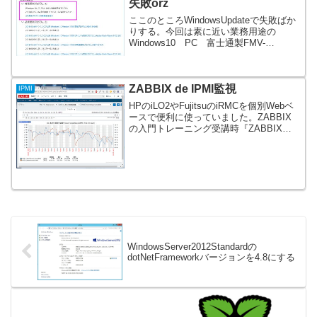
失敗orz
ここのところWindowsUpdateで失敗ばか
りする。今回は素に近い業務用途の
Windows10 PC 富士通製FMV-
D587/SWのアップデートトラブルになり
ます。クライアント曰く『更新プログラ
ム』適用後2回程再起動したら画面が真っ
ZABBIX de IPMI監視
黒...
IPMI
HPのiLO2やFujitsuのiRMCを個別Webベ
ースで便利に使っていました。ZABBIX
の入門トレーニング受講時『ZABBIXで
はIPMI（Intelligent Platform Management
Interface）で監視でき...
WindowsServer2012Standardの
dotNetFrameworkバージョンを4.8にする