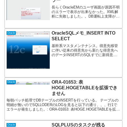
ラー
長らくOracleEMのユーザ画面が原因不明
のエラーで表示が出来なかった。XML解
析に失敗しました。。DB運転上支障が無
いので放置していたが、発生パターンが
分かったことにより原因も判明した。一
時表領域にハイフン'-'付きを設定していた
OracleSQLメモ_INSERT INTO
Oracle
ことが...
SELECT
基幹系マスタメンテナンス。得意先移管
に伴い従来の得意先から新たな得意先へ
のデータINSERTのSQLすでに新得意先
にて手入力があるのでそのデータは残す
形で、、極私的メモ新たな得意先＝6368
移管元得意先＝6108INSERT INTO H...
ORA-01653: 表
Oracle
HOGE.HOGETABLEを拡張でき
ません
毎朝バッチ処理でDBテーブルのINSERTを行っている。 テーブルの
明細が無いのでSQLLODERのLOGを見ると以下の通り、、、行1で
エラーが発生しました。: ORA-01653: 表HOGE.HOGETABLEを拡張
できません(128分...
SQLPLUSのタスクが残る
Oracle