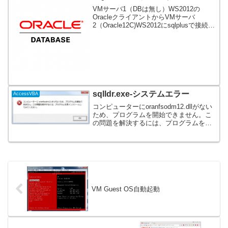
VMサーバ1（DBは無し）WS2012の
OracleクライアントからVMサーバ
2（Oracle12C)WS2012にsqlplusで接続し
ようとしたときにプロセスが残っている
ので接続出来ない！と怒られてしまいVM
サーバ1のクライアントからS...
sqlldr.exe-システムエラー
AccessVBA
コンピューターにoranfsodm12.dllがない
ため、プログラムを開始できません。こ
の問題を解決するには、プログラムを再
インストールしてみてください。クライ
アントPCからのsql*loaderをつかったデ
ータインポートが出来ない事象発生...
VM Guest OS自動起動