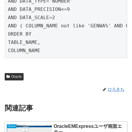
AND DATA_TYPE='NUMBER'

AND DATA_PRECISION<=9

AND DATA_SCALE=2

AND ( COLUMN_NAME not like 'GENWA%' AND CO
ORDER BY

TABLE_NAME,

COLUMN_NAME
Oracle
ひろきち
関連記事
OracleEMExpressユーザ画面エ
Oracle