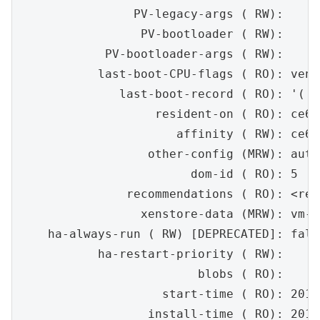
                PV-legacy-args ( RW):

                 PV-bootloader ( RW):

            PV-bootloader-args ( RW):

           last-boot-CPU-flags ( RO): vend
              last-boot-record ( RO): '('s
                   resident-on ( RO): ce69
                      affinity ( RW): ce69
                  other-config (MRW): auto
                        dom-id ( RO): 5

               recommendations ( RO): <res
                 xenstore-data (MRW): vm-da
    ha-always-run ( RW) [DEPRECATED]: false
           ha-restart-priority ( RW):

                         blobs ( RO):

                    start-time ( RO): 2017
                  install-time ( RO): 2015