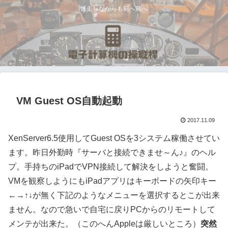
迷走しながらも前へ前へ
VM Guest OS自動起動
2017.11.09
XenServer6.5使用してGuest OSを3システム稼働させてい
ます。昨日外勤時『サーバと接続できませ～ん♪』のヘル
プ。手持ちのiPadでVPN接続して解決をしようと奮闘。
VMを観察しようにもiPadアプリはキーボードの矢印キー
←→↑↓が無く下記のようなメニューを選択するとこが出来
ません。なので急いで自宅に戻りPCからのリモートして
メンテが出来た。（このへんAppleは厳しいところ）
突然