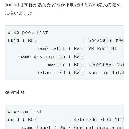
poollistは関係があるかどうか不明だけどWeb先人の教え
に従いました
# xe pool-list

uuid ( RO)                : 5e425a13-8902-
          name-label ( RW): VM_Pool_01

    name-description ( RW):

              master ( RO): ce69569a-c270-
xe vm-list
# xe vm-list

uuid ( RO)           : 476cfedd-763d-4f52-
     name-label ( RW): Control domain on h