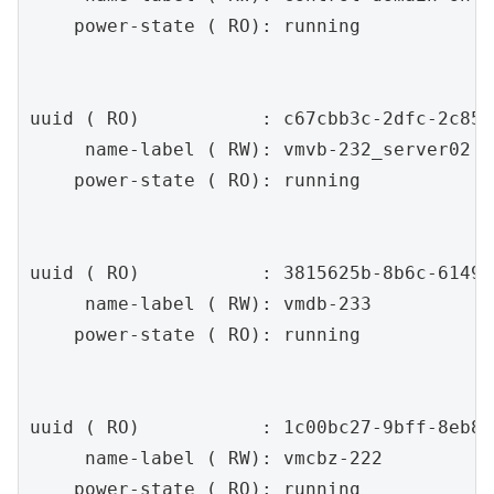
    power-state ( RO): running

uuid ( RO)           : c67cbb3c-2dfc-2c85-
     name-label ( RW): vmvb-232_server02

    power-state ( RO): running

uuid ( RO)           : 3815625b-8b6c-6149-
     name-label ( RW): vmdb-233

    power-state ( RO): running

uuid ( RO)           : 1c00bc27-9bff-8eb8-
     name-label ( RW): vmcbz-222

    power-state ( RO): running