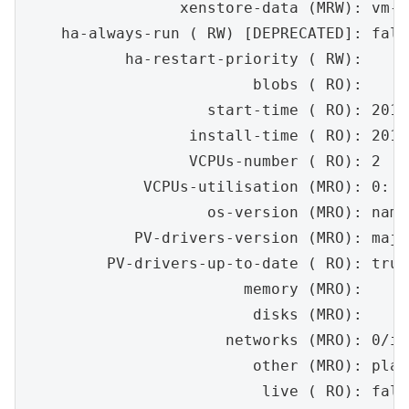
                 xenstore-data (MRW): vm-da
    ha-always-run ( RW) [DEPRECATED]: false
           ha-restart-priority ( RW):

                         blobs ( RO):

                    start-time ( RO): 2017
                  install-time ( RO): 2015
                  VCPUs-number ( RO): 2

             VCPUs-utilisation (MRO): 0: 0
                    os-version (MRO): name
            PV-drivers-version (MRO): majo
         PV-drivers-up-to-date ( RO): true

                        memory (MRO):

                         disks (MRO):

                      networks (MRO): 0/ip
                         other (MRO): plat
                          live ( RO): false