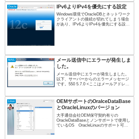
名 サイトで技術的な問題が発生してい
IPv6よりIPv4を優先にする設定
Oracle
ます本文こんに...
Windows環境でOracleDBとネットワーク
クライアントの接続が切れてしまう場合
があり、IPv6よりIPv4を優先にする設定
の覚え書き。サーバ・クライアント共同
じ設定を行う。発生頻度としては稀であ
るため設定後しばらく様子見。IPv6が...
メール送信中にエラーが発生しま
MAIL
した。
メール送信中にエラーが発生しました。
以下、サーバーからのエラーメッセージ
です。550 5.7.0 <ここはメールアドレス
>...Service Temporarly Unavailable(MAIL
FROM:<メールアドレス>)というエ...
OEMサポートのOralceDataBase
Linux
とOracleLinuxのバージョン
大手通信会社OEM保守契約有りの
OracleDataBaseとノンサポートで使用し
ているOS OracleLinuxのサポート可能
な組み合わせが複雑でした。自分の環境
のみ当てはまる記録となります。 ライセ