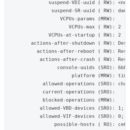
              suspend-VDI-uuid ( RW): <not
               suspend-SR-uuid ( RW): dad1
                  VCPUs-params (MRW):

                     VCPUs-max ( RW): 2

              VCPUs-at-startup ( RW): 2

        actions-after-shutdown ( RW): Destr
          actions-after-reboot ( RW): Resta
           actions-after-crash ( RW): Resta
                 console-uuids (SRO): 6b8a
                      platform (MRW): time
            allowed-operations (SRO): chan
            current-operations (SRO):

            blocked-operations (MRW):

           allowed-VBD-devices (SRO): 1; 2
           allowed-VIF-devices (SRO): 0; 2
                possible-hosts ( RO): ce69