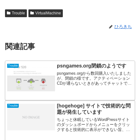
Trouble
VirtualMachine
ひろきち
関連記事
psngames.org閉鎖のようです
Trouble
psngames.orgから数回購入いたしました
が、閉鎖の様です。アクティベーション
CDが通らないときがあってチャットで新
CD振出頂いたりして便利に使っていたの
で残念です。
[hogehoge] サイトで技術的な問
Trouble
題が発生しています
ちょっと休眠しているWordPressサイト
のダッシュボードからメニューをクリッ
クすると技術的に表示ができない旨、メ
ールを送信したのでそちらを確認せよと
いうメッセージ。受信メールを見ると件