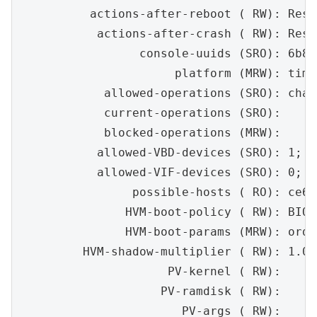
          actions-after-reboot ( RW): Resta
           actions-after-crash ( RW): Resta
                 console-uuids (SRO): 6b8a
                      platform (MRW): time
            allowed-operations (SRO): chan
            current-operations (SRO):

            blocked-operations (MRW):

           allowed-VBD-devices (SRO): 1; 2
           allowed-VIF-devices (SRO): 0; 2
                possible-hosts ( RO): ce69
               HVM-boot-policy ( RW): BIOS
               HVM-boot-params (MRW): orde
         HVM-shadow-multiplier ( RW): 1.000
                     PV-kernel ( RW):

                    PV-ramdisk ( RW):

                       PV-args ( RW):
