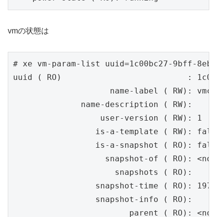
vmの状態は
# xe vm-param-list uuid=1c00bc27-9bff-8eb8
uuid ( RO)                          : 1c00
                    name-label ( RW): vmcb
              name-description ( RW):

                  user-version ( RW): 1

                 is-a-template ( RW): false
                 is-a-snapshot ( RO): false
                   snapshot-of ( RO): <not
                     snapshots ( RO):

                 snapshot-time ( RO): 1970
                 snapshot-info ( RO):

                        parent ( RO): <not