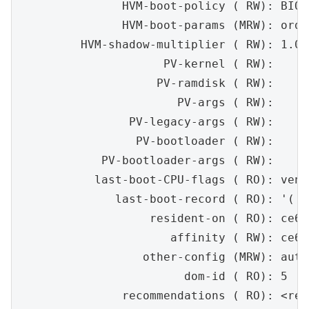
               HVM-boot-policy ( RW): BIOS
               HVM-boot-params (MRW): orde
         HVM-shadow-multiplier ( RW): 1.000
                     PV-kernel ( RW):

                    PV-ramdisk ( RW):

                       PV-args ( RW):

                PV-legacy-args ( RW):

                 PV-bootloader ( RW):

            PV-bootloader-args ( RW):

           last-boot-CPU-flags ( RO): vend
              last-boot-record ( RO): '('s
                   resident-on ( RO): ce69
                      affinity ( RW): ce69
                  other-config (MRW): auto
                        dom-id ( RO): 5

               recommendations ( RO): <res