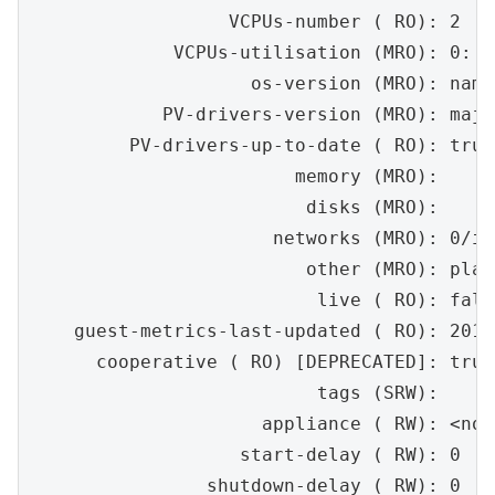
                  VCPUs-number ( RO): 2

             VCPUs-utilisation (MRO): 0: 0
                    os-version (MRO): name
            PV-drivers-version (MRO): majo
         PV-drivers-up-to-date ( RO): true

                        memory (MRO):

                         disks (MRO):

                      networks (MRO): 0/ip
                         other (MRO): plat
                          live ( RO): false
    guest-metrics-last-updated ( RO): 2017
      cooperative ( RO) [DEPRECATED]: true

                          tags (SRW):

                     appliance ( RW): <not
                   start-delay ( RW): 0

                shutdown-delay ( RW): 0
