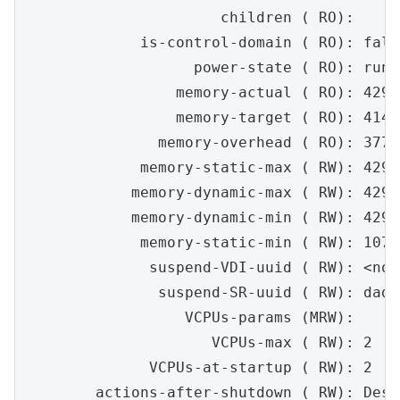
                      children ( RO):

             is-control-domain ( RO): false
                   power-state ( RO): runni
                 memory-actual ( RO): 4294
                 memory-target ( RO): 4146
               memory-overhead ( RO): 37748
             memory-static-max ( RW): 4294
            memory-dynamic-max ( RW): 4294
            memory-dynamic-min ( RW): 4294
             memory-static-min ( RW): 1073
              suspend-VDI-uuid ( RW): <not
               suspend-SR-uuid ( RW): dad1
                  VCPUs-params (MRW):

                     VCPUs-max ( RW): 2

              VCPUs-at-startup ( RW): 2

        actions-after-shutdown ( RW): Destr